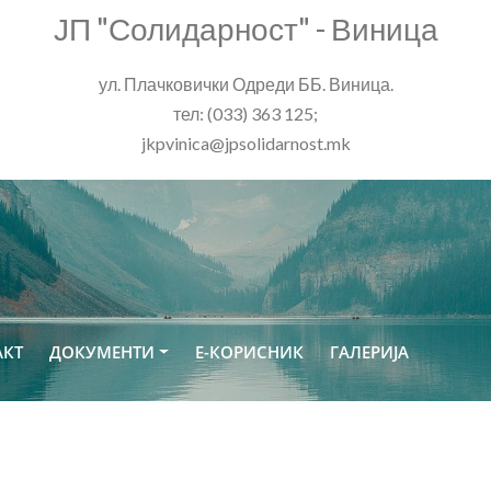
ЈП "Солидарност" - Виница
ул. Плачковички Одреди ББ. Виница.
тел: (033) 363 125;
jkpvinica@jpsolidarnost.mk
АКТ
ДОКУМЕНТИ
Е-КОРИСНИК
ГАЛЕРИЈА