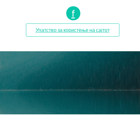
f
Упатство за користење на сајтот