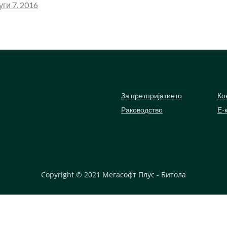
ги 7. 2016
За претпријатието
Ко
Раководство
Е-
Copyright © 2021
Мегасофт Плус - Битола