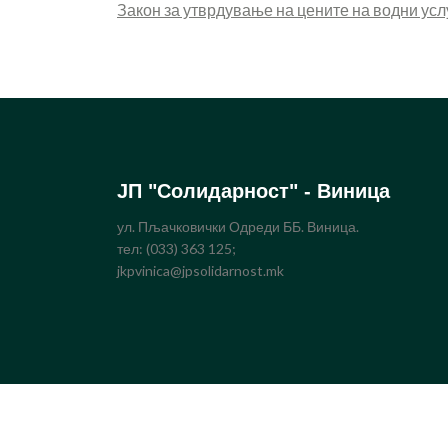
Закон за утврдување на цените на водни услу
ЈП "Солидарност" - Виница
ул. Пљачковички Одреди ББ. Виница.
тел: (033) 363 125;
jkpvinica@jpsolidarnost.mk