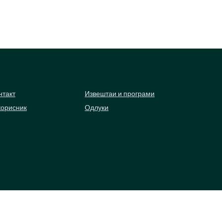
нтакт
Извештаи и програми
корисник
Одлуки