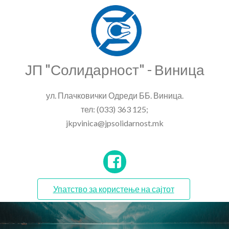
ЈП "Солидарност" - Виница
ул. Плачковички Одреди ББ. Виница.
тел: (033) 363 125;
jkpvinica@jpsolidarnost.mk
Упатство за користење на сајтот