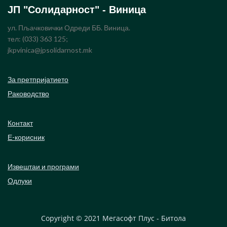
ЈП "Солидарност" - Виница
ул. Пљачковички Одреди ББ. Виница.
тел: (033) 363 125;
jkpvinica@jpsolidarnost.mk
За претпријатието
Раководство
Контакт
Е-корисник
Извештаи и програми
Одлуки
Copyright © 2021
Мегасофт Плус - Битола