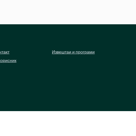
нтакт
Извештаи и програми
корисник