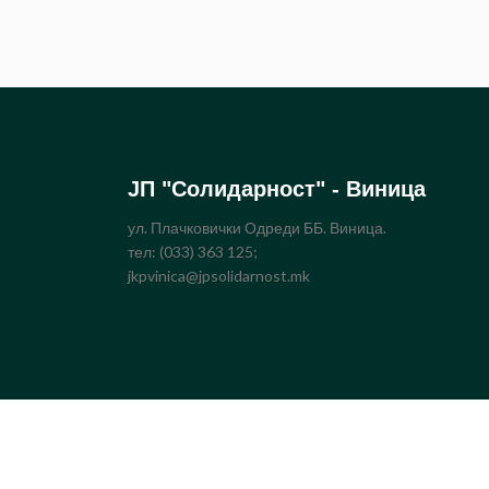
ЈП "Солидарност" - Виница
ул. Плачковички Одреди ББ. Виница.
тел: (033) 363 125;
jkpvinica@jpsolidarnost.mk