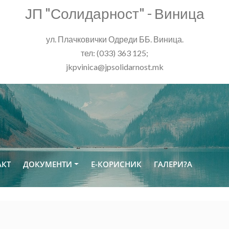
ЈП "Солидарност" - Виница
ул. Плачковички Одреди ББ. Виница.
тел: (033) 363 125;
jkpvinica@jpsolidarnost.mk
АКТ
ДОКУМЕНТИ
Е-КОРИСНИК
ГАЛЕРИ?А